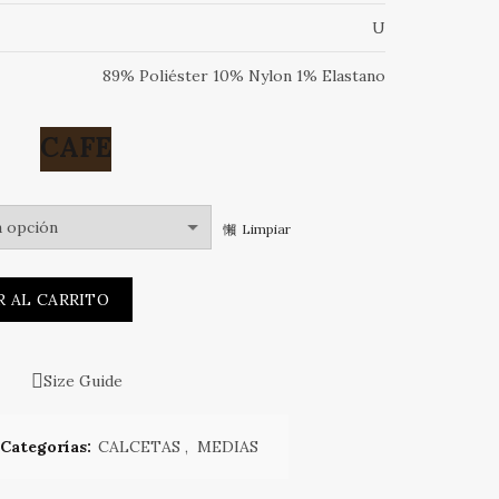
U
89% Poliéster 10% Nylon 1% Elastano
CAFE
Limpiar
IDO CON TOP SUELTO cantidad
R AL CARRITO
Size Guide
Categorías:
CALCETAS
,
MEDIAS