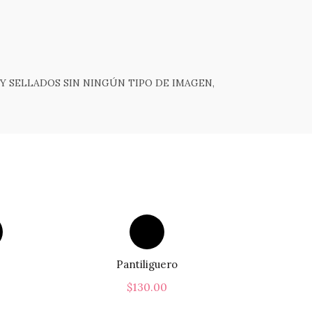
Y SELLADOS SIN NINGÚN TIPO DE IMAGEN,
Pantiliguero
$
130.00
Este
Este
s
Seleccionar Opciones