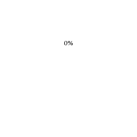
RESTABLECER CONTRASEÑA
0
%
RMACION
 DE
CTO
NTAS FRECUENTES