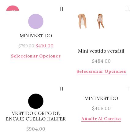
opci
se
-49%
pued
elegi
en
la
MINIVESTIDO
págin
El
El
$
410.00
$
799.00
de
Mini vestido versátil
precio
precio
prod
Este
Seleccionar Opciones
original
actual
$
484.00
producto
era:
es:
tiene
Este
Seleccionar Opciones
$799.00.
$410.00.
múltiples
prod
variantes.
tiene
Las
múlti
opciones
varia
MINI VESTIDO
se
Las
$
408.00
pueden
opci
VESTIDO CORTO DE
elegir
se
ENCAJE CUELLO HALTER
Añadir Al Carrito
en
pued
$
904.00
la
elegi
página