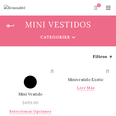
0
MINI VESTIDOS
CATEGORIES
Filtros
Minivestido Exotic
Leer Más
Mini Vestido
$
499.00
Este
Seleccionar Opciones