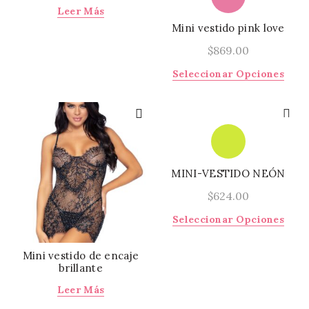
Las
Leer Más
opciones
opci
se
Mini vestido pink love
se
pueden
pued
$
869.00
elegir
elegi
en
Este
Seleccionar Opciones
en
la
prod
la
página
tiene
págin
de
múlti
de
producto
varia
prod
Las
opci
MINI-VESTIDO NEÓN
se
pued
$
624.00
elegi
Este
Seleccionar Opciones
en
prod
la
tiene
Mini vestido de encaje
págin
múlti
brillante
de
varia
prod
Leer Más
Las