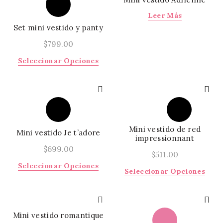
Las
Las
Leer Más
opci
opciones
se
Set mini vestido y panty
se
pued
pueden
$
799.00
elegi
elegir
en
Este
Seleccionar Opciones
en
la
producto
la
págin
tiene
página
de
múltiples
de
prod
variantes.
producto
Las
opciones
Mini vestido de red
Mini vestido Je t’adore
se
impressionnant
pueden
$
699.00
$
511.00
elegir
Este
Seleccionar Opciones
en
Este
Seleccionar Opciones
producto
la
prod
tiene
página
tiene
múltiples
de
múlti
variantes.
producto
varia
Mini vestido romantique
Las