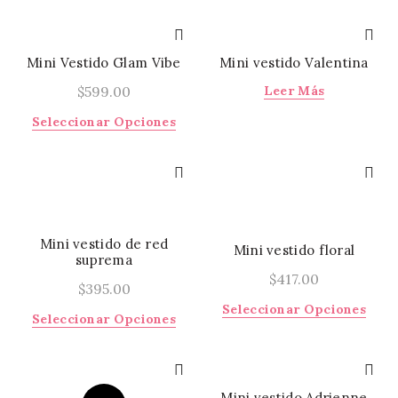
producto
tiene
múltiples
variantes.
Mini Vestido Glam Vibe
Mini vestido Valentina
Las
$
599.00
Leer Más
opciones
se
Este
Seleccionar Opciones
pueden
producto
elegir
tiene
en
múltiples
la
variantes.
página
Las
de
opciones
Mini vestido de red
Mini vestido floral
producto
se
suprema
pueden
$
417.00
$
395.00
elegir
Este
Seleccionar Opciones
en
Este
Seleccionar Opciones
prod
la
producto
tiene
página
tiene
múlti
de
múltiples
varia
producto
variantes.
Mini vestido Adrienne