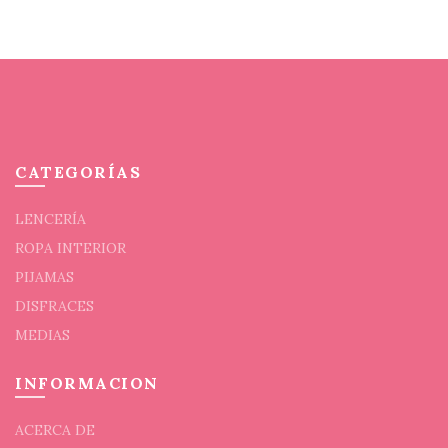
mú
va
La
op
se
p
el
en
CATEGORÍAS
la
pá
LENCERÍA
de
ROPA INTERIOR
pr
PIJAMAS
DISFRACES
MEDIAS
INFORMACION
ACERCA DE