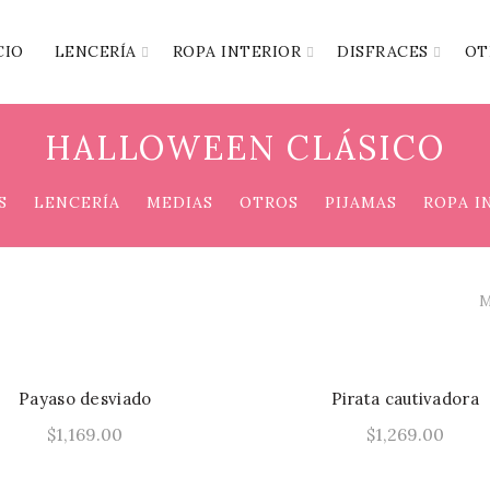
CIO
LENCERÍA
ROPA INTERIOR
DISFRACES
OT
HALLOWEEN CLÁSICO
S
LENCERÍA
MEDIAS
OTROS
PIJAMAS
ROPA I
M
Payaso desviado
Pirata cautivadora
$
1,169.00
$
1,269.00
Este
Seleccionar Opciones
Seleccionar Opcione
producto