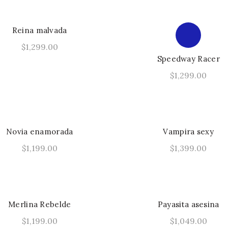
tiene
múltiples
Reina malvada
variantes.
$
1,299.00
Las
Speedway Racer
Este
Seleccionar Opciones
opciones
producto
$
1,299.00
se
tiene
pueden
Seleccionar Opcione
múltiples
elegir
variantes.
en
Las
la
Novia enamorada
Vampira sexy
opciones
página
$
1,199.00
$
1,399.00
se
de
Este
Seleccionar Opciones
pueden
Seleccionar Opcione
producto
producto
elegir
tiene
en
múltiples
la
Merlina Rebelde
Payasita asesina
variantes.
página
$
1,199.00
$
1,049.00
Las
de