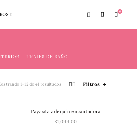
0
ROS
NTERIOR
TRAJES DE BAÑO
Filtros
Ordenado
ostrando 1–12 de 41 resultados
por
los
últimos
Payasita arlequín encantadora
$
1,099.00
Este
Este
s
Seleccionar Opciones
producto
producto