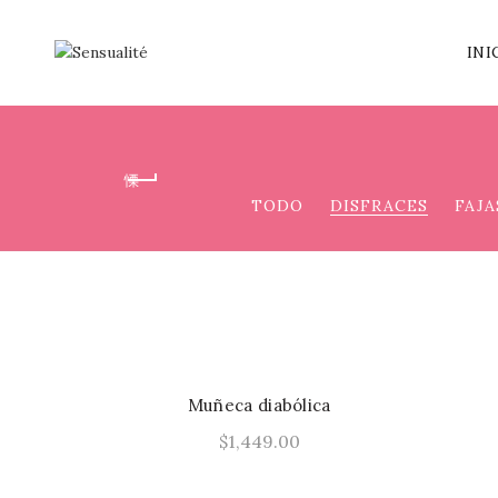
INI
TODO
DISFRACES
FAJA
Muñeca diabólica
$
1,449.00
Este
Seleccionar Opciones
producto