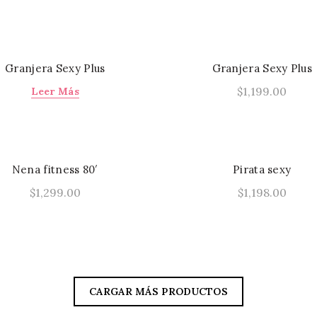
Este
Seleccionar Opciones
Seleccionar Opcione
opciones
producto
producto
se
tiene
pueden
múltiples
elegir
Granjera Sexy Plus
Granjera Sexy Plus
variantes.
en
$
1,199.00
Leer Más
Las
la
Seleccionar Opcione
opciones
página
se
de
pueden
producto
elegir
Nena fitness 80′
Pirata sexy
en
$
1,299.00
$
1,198.00
la
Este
Seleccionar Opciones
Seleccionar Opcione
página
producto
de
tiene
producto
múltiples
variantes.
CARGAR MÁS PRODUCTOS
Las
opciones