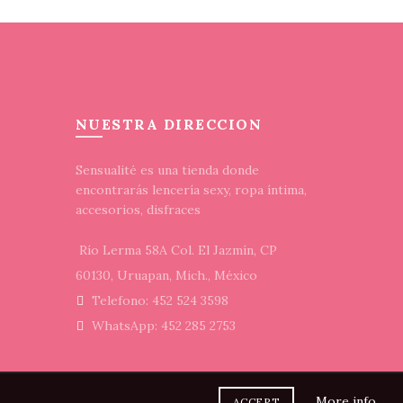
variantes.
página
página
se
Las
de
de
pueden
opciones
producto
producto
elegir
se
en
pueden
la
elegir
NUESTRA DIRECCION
página
en
de
la
Sensualité es una tienda donde
producto
página
encontrarás lencería sexy, ropa íntima,
de
accesorios, disfraces
producto
Río Lerma 58A Col. El Jazmín, CP
60130, Uruapan, Mich., México
Telefono: 452 524 3598
WhatsApp: 452 285 2753
More info
ACCEPT