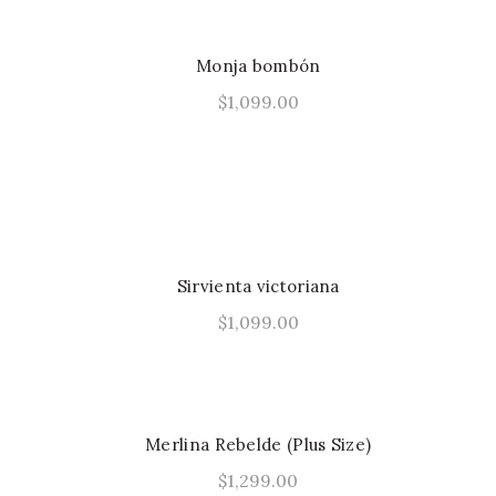
tiene
múltiples
Monja bombón
variantes.
$
1,099.00
Las
Este
Seleccionar Opciones
opciones
producto
se
tiene
pueden
múltiples
elegir
variantes.
en
Las
la
Sirvienta victoriana
opciones
página
$
1,099.00
se
de
Este
Seleccionar Opciones
pueden
producto
producto
elegir
tiene
en
múltiples
la
Merlina Rebelde (Plus Size)
variantes.
página
$
1,299.00
Las
de