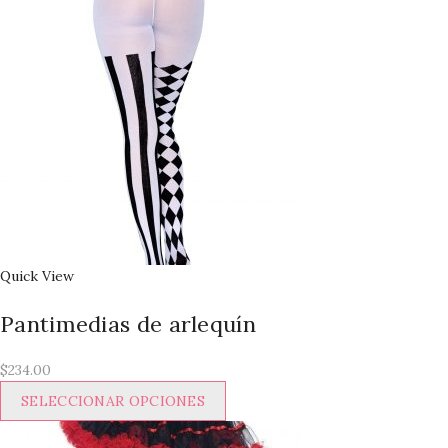
Quick View
Pantimedias de arlequín
$
234.00
Este
SELECCIONAR OPCIONES
producto
tiene