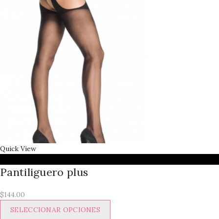
Quick View
Pantiliguero plus
$
144.00
Este
SELECCIONAR OPCIONES
producto