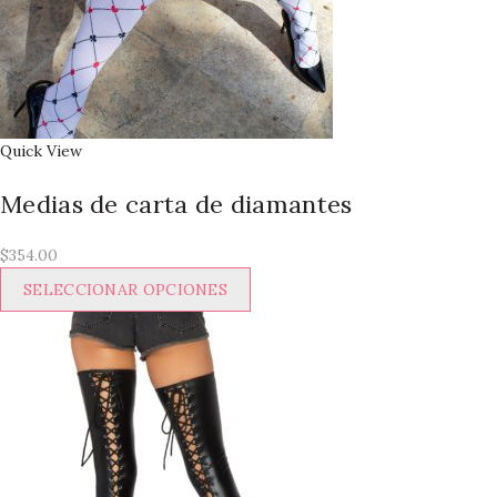
Quick View
Medias de carta de diamantes
$
354.00
Este
SELECCIONAR OPCIONES
producto
tiene
múltiples
variantes.
Las
opciones
se
pueden