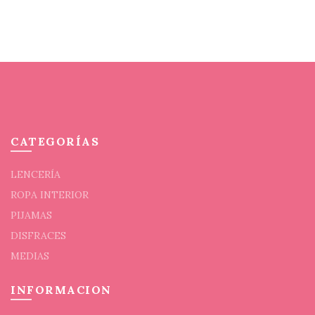
en
en
la
la
página
pági
de
de
producto
prod
CATEGORÍAS
LENCERÍA
ROPA INTERIOR
PIJAMAS
DISFRACES
MEDIAS
INFORMACION