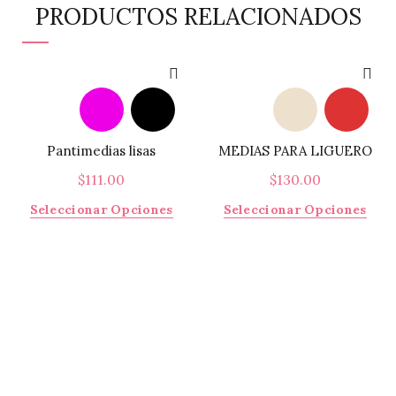
PRODUCTOS RELACIONADOS
Pantimedias lisas
MEDIAS PARA LIGUERO
$
111.00
$
130.00
Este
Este
Seleccionar Opciones
Seleccionar Opciones
producto
prod
tiene
tiene
múltiples
múlti
variantes.
varia
Las
Las
opciones
opci
se
se
pueden
pued
elegir
elegi