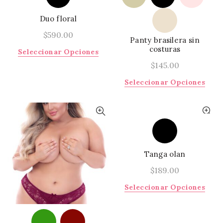
producto
Duo floral
$
590.00
Panty brasilera sin
costuras
Este
Seleccionar Opciones
producto
$
145.00
tiene
Este
Seleccionar Opciones
múltiples
prod
variantes.
tiene
Las
múlti
opciones
varia
se
Las
pueden
opci
elegir
Tanga olan
se
en
pued
$
189.00
la
elegi
página
Este
Seleccionar Opciones
en
de
prod
la
producto
tiene
págin
múlti