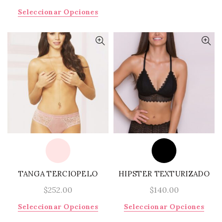
tiene
Este
Seleccionar Opciones
múlti
producto
varia
tiene
Las
múltiples
opci
variantes.
se
Las
pued
opciones
elegi
se
en
pueden
la
elegir
págin
en
de
la
prod
página
de
producto
TANGA TERCIOPELO
HIPSTER TEXTURIZADO
$
252.00
$
140.00
Este
Este
Seleccionar Opciones
Seleccionar Opciones
producto
prod