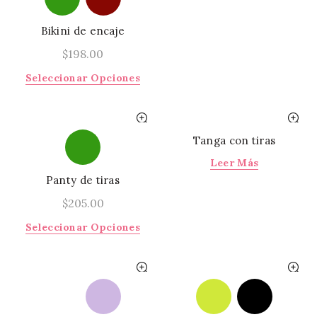
de
varia
prod
Las
Bikini de encaje
opci
$
198.00
se
pued
Este
Seleccionar Opciones
elegi
producto
en
tiene
la
múltiples
págin
variantes.
Tanga con tiras
de
Las
Leer Más
prod
opciones
Panty de tiras
se
pueden
$
205.00
elegir
Este
Seleccionar Opciones
en
producto
la
tiene
página
múltiples
de
variantes.
producto
Las