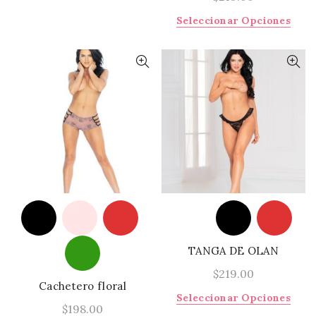
Este
Seleccionar Opciones
prod
tiene
múlti
varia
Las
opci
se
pued
elegi
en
la
págin
de
prod
TANGA DE OLAN
$
219.00
Cachetero floral
Este
Seleccionar Opciones
$
198.00
prod