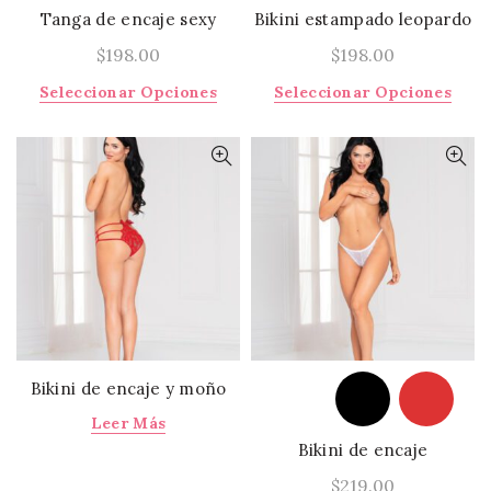
opciones
Tanga de encaje sexy
Bikini estampado leopardo
se
pueden
$
198.00
$
198.00
elegir
Este
Este
Seleccionar Opciones
Seleccionar Opciones
en
producto
prod
la
tiene
tiene
página
múltiples
múlti
de
variantes.
varia
producto
Las
Las
opciones
opci
se
se
pueden
pued
elegir
elegi
en
en
la
la
página
págin
Bikini de encaje y moño
de
de
Leer Más
producto
prod
Bikini de encaje
$
219.00