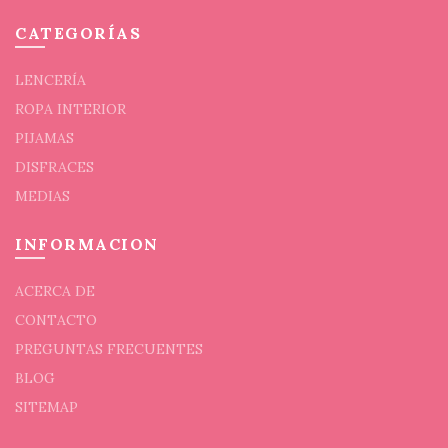
en
en
CATEGORÍAS
la
la
página
págin
LENCERÍA
de
de
producto
prod
ROPA INTERIOR
PIJAMAS
DISFRACES
MEDIAS
INFORMACION
ACERCA DE
CONTACTO
PREGUNTAS FRECUENTES
BLOG
SITEMAP