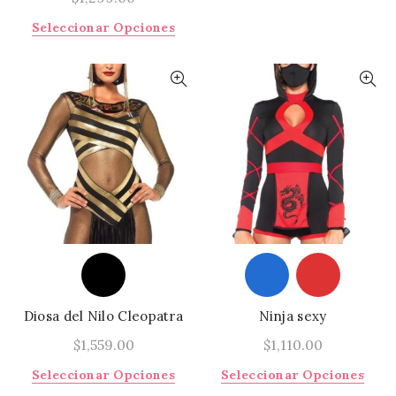
Este
Seleccionar Opciones
producto
tiene
múltiples
variantes.
Las
opciones
se
pueden
elegir
en
la
página
de
producto
Diosa del Nilo Cleopatra
Ninja sexy
$
1,559.00
$
1,110.00
Este
Este
Seleccionar Opciones
Seleccionar Opciones
producto
prod