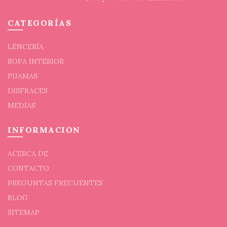
la
la
página
págin
CATEGORÍAS
de
de
producto
prod
LENCERÍA
ROPA INTERIOR
PIJAMAS
DISFRACES
MEDIAS
INFORMACION
ACERCA DE
CONTACTO
PREGUNTAS FRECUENTES
BLOG
SITEMAP