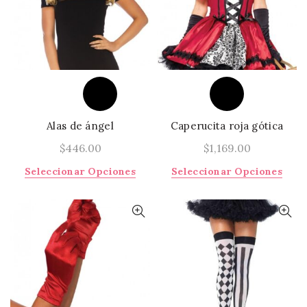
Alas de ángel
Caperucita roja gótica
$
446.00
$
1,169.00
Este
Este
Seleccionar Opciones
Seleccionar Opciones
producto
prod
tiene
tiene
múltiples
múlti
variantes.
varia
Las
Las
opciones
opci
se
se
pueden
pued
elegir
elegi