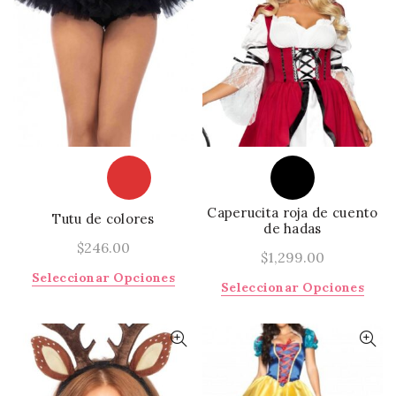
variantes.
varia
Las
Las
opciones
opci
se
se
pueden
pued
elegir
elegi
en
en
la
la
página
págin
de
de
producto
prod
Caperucita roja de cuento
Tutu de colores
de hadas
$
246.00
$
1,299.00
Este
Seleccionar Opciones
Este
Seleccionar Opciones
producto
prod
tiene
tiene
múltiples
múlti
variantes.
varia
Las
Las
opciones