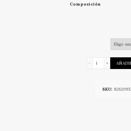
Composición
BRASIER PLUS c
AÑADI
SKU:
B26209X