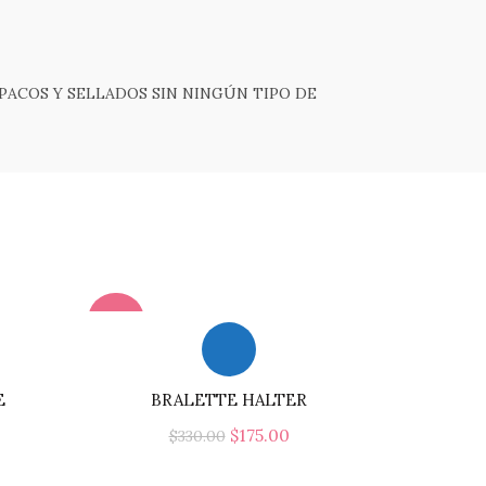
PACOS Y SELLADOS SIN NINGÚN TIPO DE
-47%
E
BRALETTE HALTER
El
El
$
175.00
$
330.00
precio
precio
Este
Este
s
Seleccionar Opciones