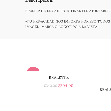
Descripción
BRASIER DE ENCAJE CON TIRANTES AJUSTABLES,
-TU PRIVACIDAD NOS IMPORTA POR ESO TODOS 
IMAGEN, MARCA O LOGOTIPO A LA VISTA-
-40%
BRALETTE
El
El
$
204.00
$
340.00
BRALE
precio
precio
Este
Seleccionar Opciones
original
actual
producto
era:
es:
tiene
$340.00.
$204.00.
múltiples