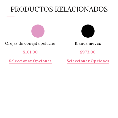
PRODUCTOS RELACIONADOS
Orejas de conejita peluche
Blanca nieves
$
101.00
$
973.00
Este
Este
Seleccionar Opciones
Seleccionar Opciones
producto
prod
tiene
tiene
múltiples
múlti
variantes.
varia
Las
Las
opciones
opci
se
se
pueden
pued
elegir
elegi