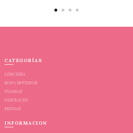
en
en
la
la
página
pági
de
de
producto
prod
CATEGORÍAS
LENCERÍA
ROPA INTERIOR
PIJAMAS
DISFRACES
MEDIAS
INFORMACION