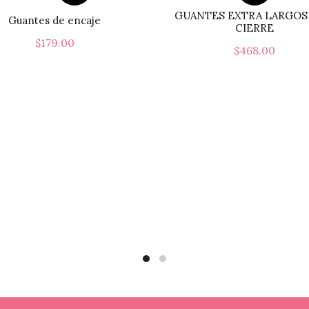
GUANTES EXTRA LARGOS
Guantes de encaje
CIERRE
$
179.00
$
468.00
Este
Seleccionar Opciones
Seleccionar Opcione
producto
tiene
múltiples
variantes.
Las
opciones
se
pueden
elegir
en
la
página
de
producto