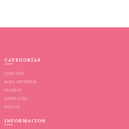
pueden
pued
elegir
elegi
en
en
la
la
página
pági
de
de
producto
prod
CATEGORÍAS
LENCERÍA
ROPA INTERIOR
PIJAMAS
DISFRACES
MEDIAS
INFORMACION