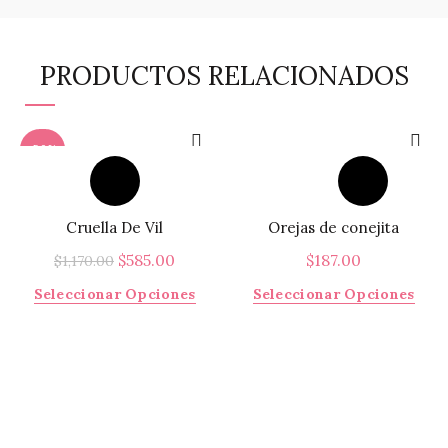
PRODUCTOS RELACIONADOS
-50%
Cruella De Vil
Orejas de conejita
El
El
$
585.00
$
187.00
$
1,170.00
precio
precio
Este
Este
Seleccionar Opciones
Seleccionar Opciones
original
actual
producto
prod
era:
es:
tiene
tiene
$1,170.00.
$585.00.
múltiples
múlti
variantes.
varia
Las
Las
opciones
opci
se
se