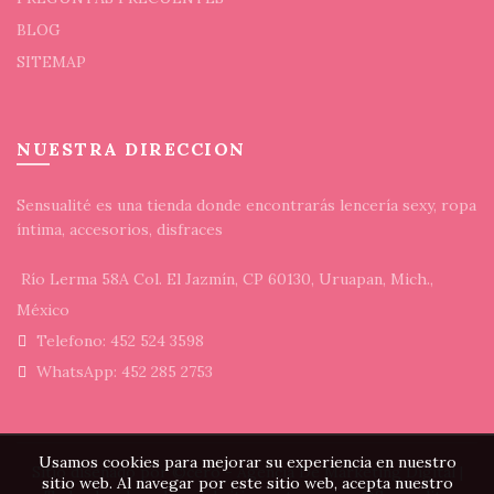
BLOG
SITEMAP
NUESTRA DIRECCION
Sensualité es una tienda donde encontrarás lencería sexy, ropa
íntima, accesorios, disfraces
Río Lerma 58A Col. El Jazmín, CP 60130, Uruapan, Mich.,
México
Telefono: 452 524 3598
WhatsApp: 452 285 2753
Usamos cookies para mejorar su experiencia en nuestro
Sitio diseñado por
©cero - Agencia De Marketing Digital
|
sitio web. Al navegar por este sitio web, acepta nuestro