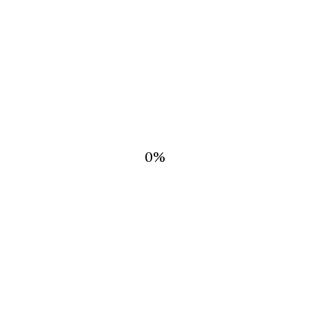
Descripción
0
%
NVÍOS SE REALIZAN EN CAJAS O SOBRES TOTALMENTE OPACOS 
PRODUCTOS RELACIONADOS