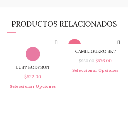
PRODUCTOS RELACIONADOS
-40%
CAMILIGUERO SET
El
El
$
576.00
$
960.00
LUST BODYSUIT
precio
precio
Este
Seleccionar Opciones
original
actual
$
622.00
prod
era:
es:
tiene
Este
Seleccionar Opciones
$960.00.
$576.00
múlti
producto
varia
tiene
Las
múltiples
opci
variantes.
se
Las
pued
opciones
elegi