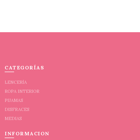
se
en
pueden
la
elegir
pági
en
de
la
prod
página
de
producto
CATEGORÍAS
LENCERÍA
ROPA INTERIOR
PIJAMAS
DISFRACES
MEDIAS
INFORMACION