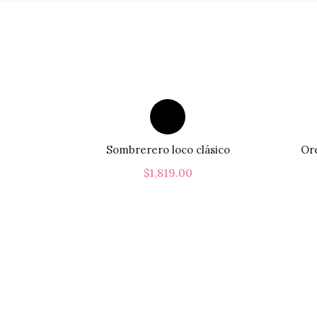
Sombrerero loco clásico
Ore
$
1,819.00
Este
Seleccionar Opciones
producto
tiene
múltiples
variantes.
Las
opciones
se