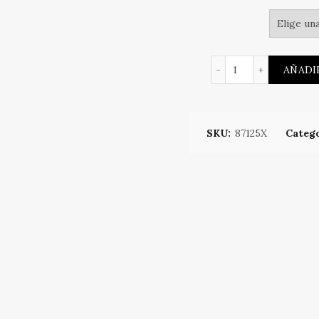
Nena fitness 80' 
AÑADI
SKU:
87125X
Catego