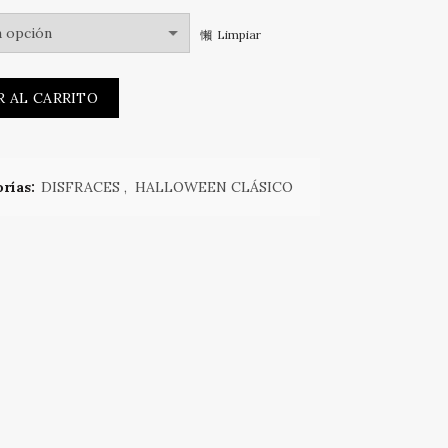
Limpiar
plus cantidad
R AL CARRITO
rías:
DISFRACES
,
HALLOWEEN CLÁSICO