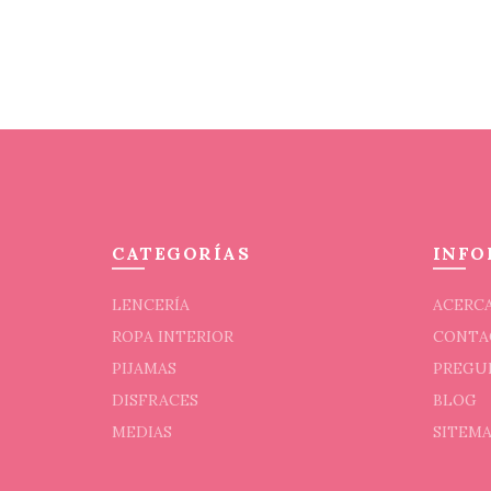
pueden
elegir
en
la
página
de
producto
CATEGORÍAS
INFO
LENCERÍA
ACERCA
ROPA INTERIOR
CONTA
PIJAMAS
PREGU
DISFRACES
BLOG
MEDIAS
SITEM