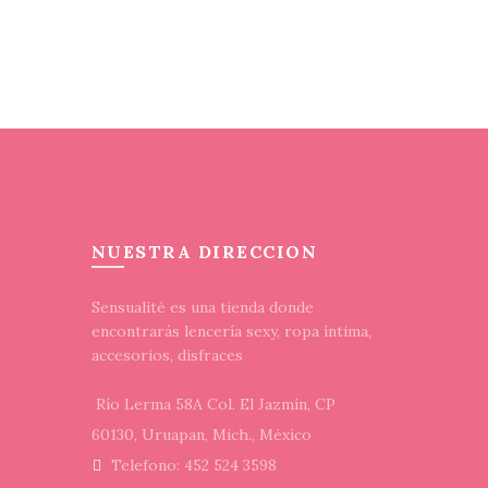
pueden
elegir
Sel
en
la
página
de
producto
NUESTRA DIRECCION
Sensualité es una tienda donde
encontrarás lencería sexy, ropa íntima,
accesorios, disfraces
Río Lerma 58A Col. El Jazmín, CP
60130, Uruapan, Mich., México
Telefono: 452 524 3598