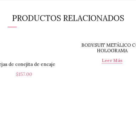
PRODUCTOS RELACIONADOS
BODYSUIT METÁLICO 
HOLOGRAMA
Leer Más
jas de conejita de encaje
$
157.00
Este
Seleccionar Opciones
producto
tiene
múltiples
variantes.
Las
opciones
se