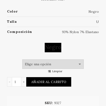
Color
Negro
Talla
U
Composición
93% Nylon 7% Elastano
Negro
Limpiar
PANTIMEDIAS DE RED EN ZIG ZAG cantidad
AÑADIR AL CARRITO
SKU:
9327