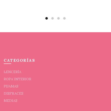
la
elegi
página
en
de
la
producto
pági
de
prod
CATEGORÍAS
LENCERÍA
ROPA INTERIOR
PIJAMAS
DISFRACES
MEDIAS