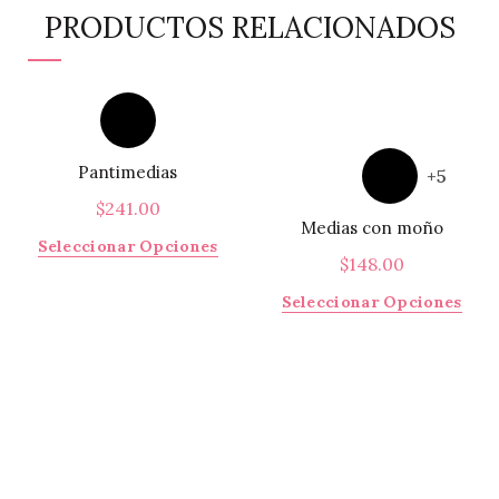
PRODUCTOS RELACIONADOS
Pantimedias
+5
$
241.00
Medias con moño
Este
Seleccionar Opciones
$
148.00
producto
tiene
Este
Seleccionar Opciones
múltiples
prod
variantes.
tiene
Las
múlti
opciones
varia
se
Las
pueden
opci
elegir
se
en
pued