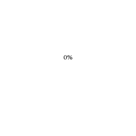
-Peluca
-Zapatos
-Accesorio de la mano
0
%
PRODUCTOS RELACIONADOS
Jazmín
Leer Más
Caperucita roja gótica