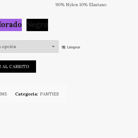
90% Nylon 10% Elastano
orado
Negro
Limpiar
E cantidad
 AL CARRITO
985
Categoría:
PANTIES