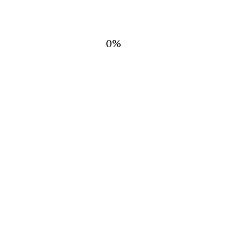
0
%
RMACION
 DE
CTO
NTAS FRECUENTES
AP