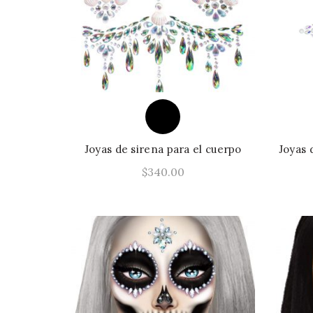
Joyas de sirena para el cuerpo
Joyas 
$
340.00
Este
Seleccionar Opciones
producto
tiene
múltiples
variantes.
Las
opciones
se