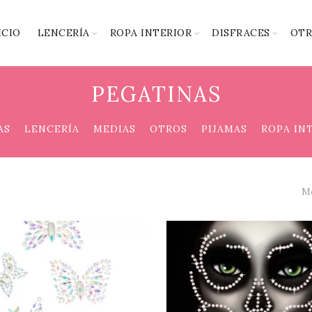
ICIO
LENCERÍA
ROPA INTERIOR
DISFRACES
OTR
PEGATINAS
AS
LENCERÍA
MEDIAS
OTROS
PIJAMAS
ROPA IN
Mo