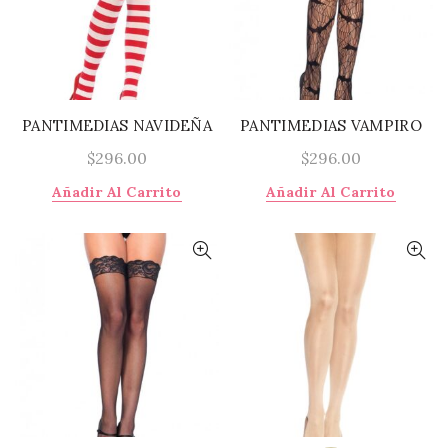
se
pued
elegi
en
la
págin
PANTIMEDIAS NAVIDEÑA
PANTIMEDIAS VAMPIRO
de
$
296.00
$
296.00
prod
Añadir Al Carrito
Añadir Al Carrito