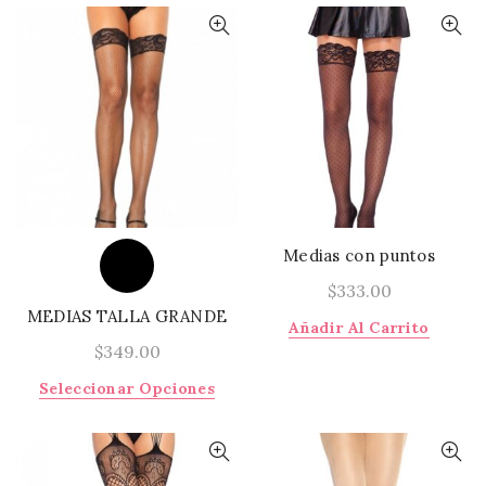
tiene
tiene
múltiples
múlti
variantes.
varia
Las
Las
opciones
opci
se
se
pueden
pued
elegir
elegi
en
en
la
la
página
págin
Medias con puntos
de
de
$
333.00
producto
prod
MEDIAS TALLA GRANDE
Añadir Al Carrito
$
349.00
Este
Seleccionar Opciones
producto
tiene
múltiples
variantes.