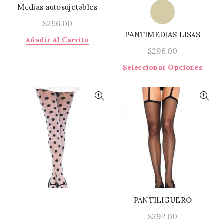
Medias autosujetables
$
296.00
PANTIMEDIAS LISAS
Añadir Al Carrito
$
296.00
Este
Seleccionar Opciones
prod
tiene
múlti
varia
Las
opci
se
pued
elegi
en
la
págin
PANTILIGUERO
de
$
292.00
prod