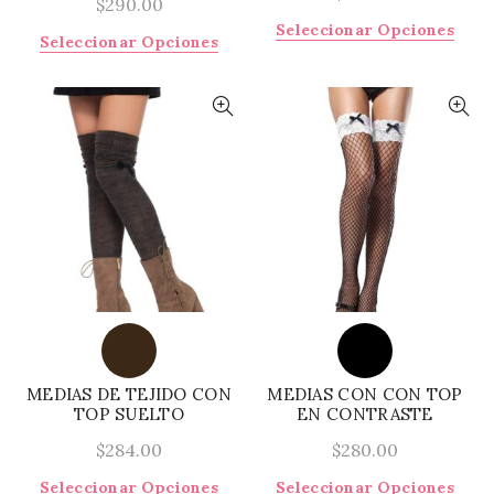
$
290.00
Este
Seleccionar Opciones
Este
Seleccionar Opciones
prod
producto
tiene
tiene
múlti
múltiples
varia
variantes.
Las
Las
opci
opciones
se
se
pued
pueden
elegi
elegir
en
en
la
la
págin
página
de
de
prod
producto
MEDIAS DE TEJIDO CON
MEDIAS CON CON TOP
TOP SUELTO
EN CONTRASTE
$
284.00
$
280.00
Este
Este
Seleccionar Opciones
Seleccionar Opciones