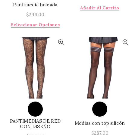
Pantimedia boleada
Añadir Al Carrito
$
296.00
Este
Seleccionar Opciones
producto
tiene
múltiples
variantes.
Las
opciones
se
pueden
elegir
en
la
página
de
producto
PANTIMEDIAS DE RED
Medias con top silicón
CON DISEÑO
$
287.00