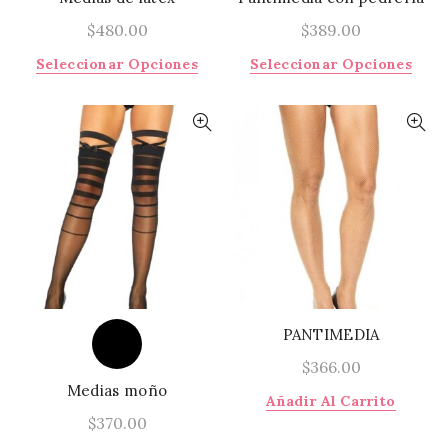
$
480.00
$
389.00
Este
Este
Seleccionar Opciones
Seleccionar Opciones
producto
prod
tiene
tiene
múltiples
múlti
variantes.
varia
Las
Las
opciones
opci
se
se
pueden
pued
elegir
elegi
en
en
la
la
página
págin
PANTIMEDIA
de
de
$
366.00
producto
prod
Medias moño
Añadir Al Carrito
$
370.00