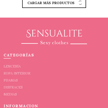
CARGAR MÁS PRODUCTOS
múltiples
variantes.
Las
opciones
se
pueden
elegir
en
la
página
CATEGORÍAS
de
producto
LENCERÍA
ROPA INTERIOR
PIJAMAS
DISFRACES
MEDIAS
INFORMACION