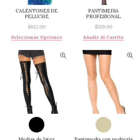
CALENTONES DE
PANTIMEDIA
PELUCHE
PROFESIONAL
$
612.00
$
519.00
Este
Seleccionar Opciones
Añadir Al Carrito
producto
tiene
múltiples
variantes.
Las
opciones
se
pueden
elegir
en
la
página
de
producto
Medias de latex
Pantimedia con pedrería