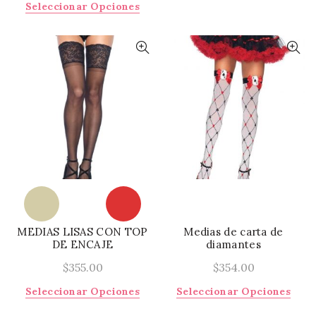
Este
Seleccionar Opciones
producto
tiene
múltiples
variantes.
Las
opciones
se
pueden
elegir
en
la
página
de
producto
MEDIAS LISAS CON TOP
Medias de carta de
DE ENCAJE
diamantes
$
355.00
$
354.00
Este
Este
Seleccionar Opciones
Seleccionar Opciones
producto
prod