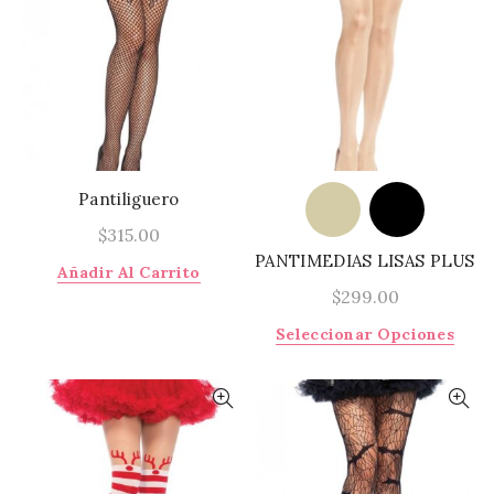
Las
opciones
se
pueden
elegir
en
la
página
Pantiliguero
de
$
315.00
producto
PANTIMEDIAS LISAS PLUS
Añadir Al Carrito
$
299.00
Este
Seleccionar Opciones
prod
tiene
múlti
varia
Las
opci