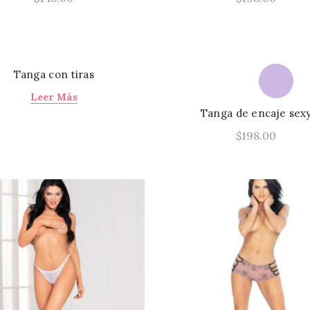
Este
Seleccionar Opciones
Seleccionar Opcione
producto
tiene
múltiples
Tanga con tiras
variantes.
Leer Más
Las
Tanga de encaje sex
opciones
$
198.00
se
pueden
Seleccionar Opcione
elegir
en
la
página
de
producto