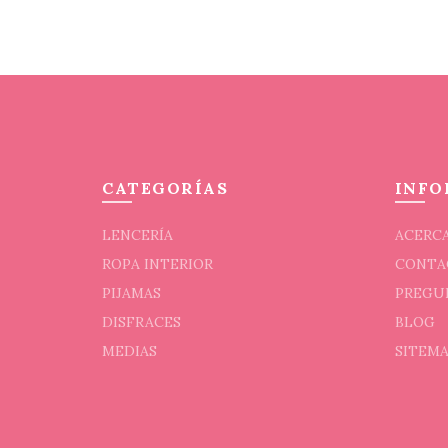
tiene
en
múltiples
la
variantes.
página
Las
de
opciones
producto
se
pueden
elegir
CATEGORÍAS
INFO
en
la
LENCERÍA
ACERCA
página
ROPA INTERIOR
CONTA
de
PIJAMAS
PREGU
producto
DISFRACES
BLOG
MEDIAS
SITEM