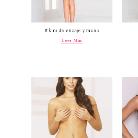
en
la
página
de
Bikini de encaje y moño
producto
Leer Más