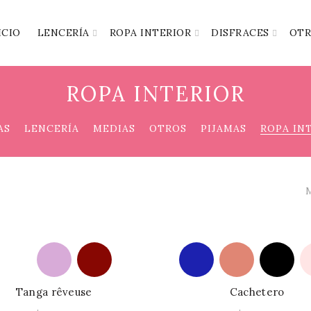
ICIO
LENCERÍA
ROPA INTERIOR
DISFRACES
OTR
ROPA INTERIOR
AS
LENCERÍA
MEDIAS
OTROS
PIJAMAS
ROPA IN
M
Tanga rêveuse
Cachetero