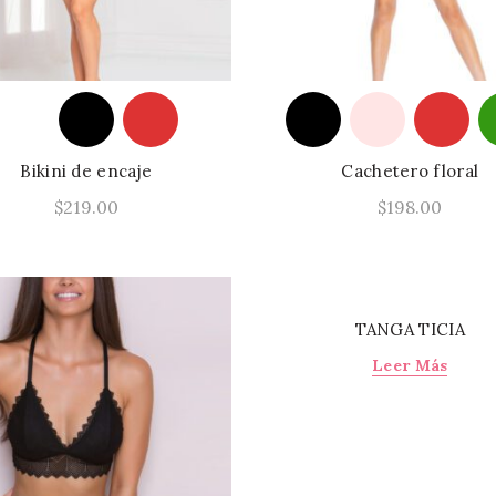
Bikini de encaje
Cachetero floral
$
219.00
$
198.00
Este
Seleccionar Opciones
Seleccionar Opcione
producto
tiene
múltiples
TANGA TICIA
variantes.
Leer Más
Las
opciones
se
pueden
elegir