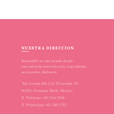
tiene
tiene
múltiples
múltiples
variantes.
variantes.
Las
Las
opciones
opciones
se
se
pueden
pueden
elegir
elegir
NUESTRA DIRECCION
en
en
la
la
Sensualité es una tienda donde
página
página
encontrarás lencería sexy, ropa íntima,
de
de
accesorios, disfraces
producto
producto
Río Lerma 58A Col. El Jazmín, CP
60130, Uruapan, Mich., México
Telefono: 452 524 3598
WhatsApp: 452 285 2753