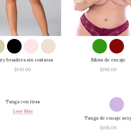
pueden
elegir
en
la
página
de
producto
ty brasilera sin costuras
Bikini de encaje
$
145.00
$
198.00
Este
Seleccionar Opciones
Seleccionar Opcione
producto
tiene
múltiples
Tanga con tiras
variantes.
Leer Más
Las
Tanga de encaje sex
opciones
$
198.00
se