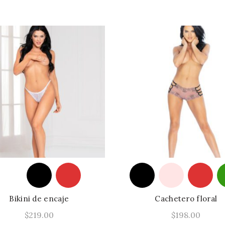
pueden
Seleccionar Opcione
elegir
en
la
página
de
producto
Bikini de encaje
Cachetero floral
$
219.00
$
198.00