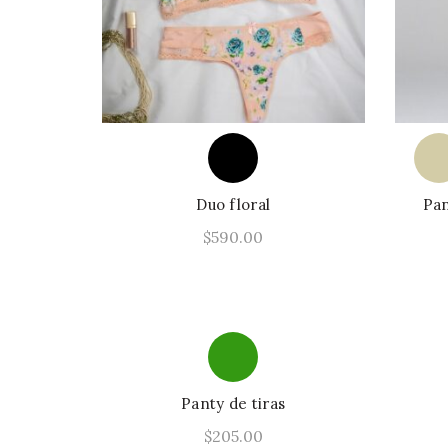
pueden
elegir
en
la
página
de
producto
Duo floral
Pan
$
590.00
Este
Seleccionar Opciones
producto
tiene
múltiples
variantes.
Las
Panty de tiras
opciones
$
205.00
se