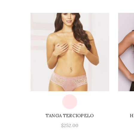
TANGA TERCIOPELO
H
$
252.00
Este
Seleccionar Opciones