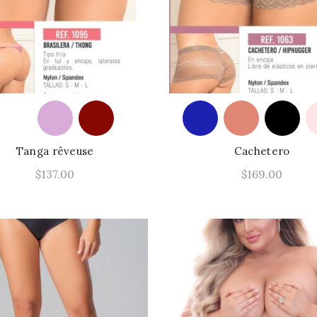
Tanga rêveuse
Cachetero
$
137.00
$
169.00
Este
Seleccionar Opciones
Seleccionar Opcione
producto
tiene
múltiples
variantes.
Las
opciones
se