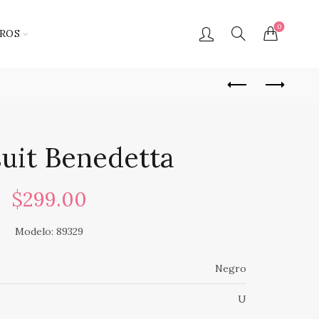
0
ROS
uit Benedetta
$
299.00
Modelo: 89329
Negro
U