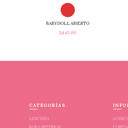
BABYDOLL ABIERTO
$
445.00
Este
Seleccionar Opciones
producto
tiene
múltiples
variantes.
Las
opciones
se
pueden
elegir
CATEGORÍAS
INFO
en
la
LENCERÍA
ACERCA
página
ROPA INTERIOR
CONTA