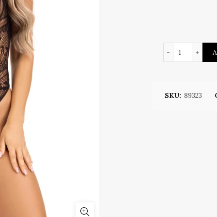
Bodysuit B
A
SKU:
89323