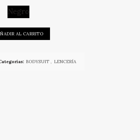
Negro
enedetta cantidad
ÑADIR AL CARRITO
Categorías:
BODYSUIT
,
LENCERÍA