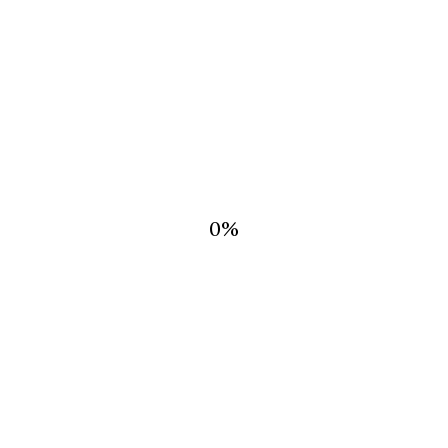
Descripción
Descripción
TANGA DE ENCAJE FLORAL.
0
%
PRODUCTOS RELACIONADOS
BIKINI
$
149.00
TANGA