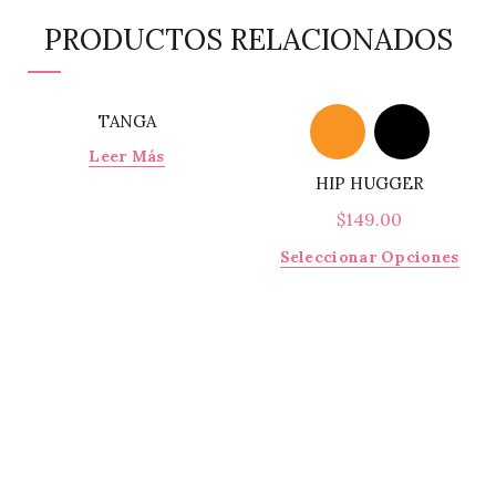
PRODUCTOS RELACIONADOS
TANGA
Leer Más
HIP HUGGER
$
149.00
Este
Seleccionar Opciones
prod
tiene
múlti
varia
Las
opci
se
pued
elegi