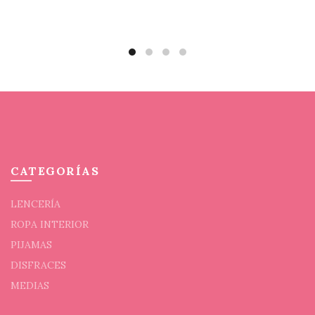
en
la
pági
de
prod
CATEGORÍAS
LENCERÍA
ROPA INTERIOR
PIJAMAS
DISFRACES
MEDIAS