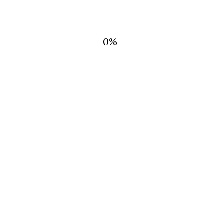
0
%
RMACION
 DE
CTO
NTAS FRECUENTES
AP