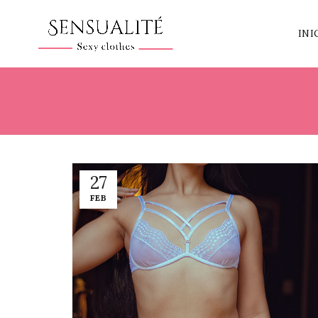
INI
27
FEB