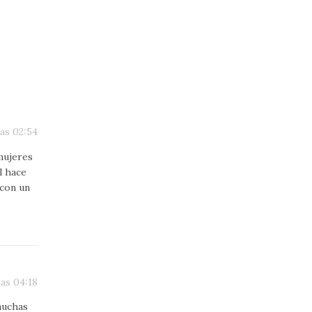
las 02:54
mujeres
l hace
 con un
las 04:18
muchas