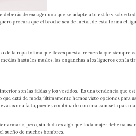
te deberás de escoger uno que se adapte a tu estilo y sobre to
uero procura que el broche sea de metal, de esta forma el lig
 o de la ropa íntima que lleves puesta, recuerda que siempre 
medias hasta los muslos, las enganchas a los ligueros con la tir
nterior son las faldas y los vestidos. Es una tendencia que es
lo que está de moda, últimamente hemos visto opciones para us
 llevaras una falta, puedes combinarlo con una camiseta para da
ier armario, pero, sin duda es algo que toda mujer debería usar
es el sueño de muchos hombres.