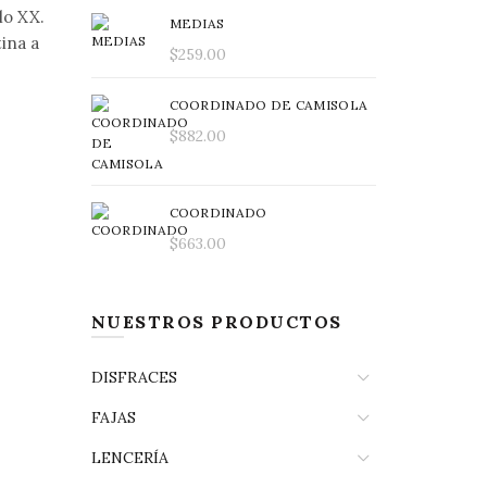
lo XX.
MEDIAS
ina a
$
259.00
COORDINADO DE CAMISOLA
$
882.00
COORDINADO
$
663.00
NUESTROS PRODUCTOS
DISFRACES
FAJAS
LENCERÍA