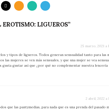
L EROTISMO: LIGUEROS
”
25 marzo, 2021 a 
os y tipos de ligueros. Todos generan sensualidad tanto para las 
os las mujeres se ven más sensuales, y que una mujer se vea sensua
os gusta gustar así que ¿por qué no complementar nuestra lencería
2 abril, 2022 a 
os que las pantymedias, para nada que es una prenda del pasado 