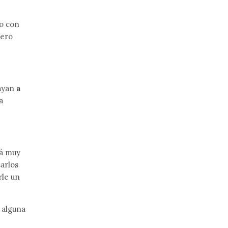
do con
uero
vayan
a
a
tá muy
arlos
rle un
 alguna