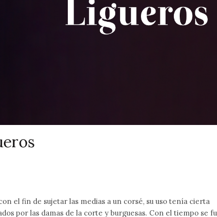
ueros
on el fin de sujetar las medias a un corsé, su uso tenía cierta
ados por las damas de la corte y burguesas. Con el tiempo se f