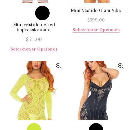
de
la
prod
página
Mini Vestido Glam Vibe
de
$
599.00
producto
Mini vestido de red
Este
impressionnant
Seleccionar Opciones
prod
$
511.00
tiene
múlti
Este
Seleccionar Opciones
varia
producto
Las
tiene
opci
múltiples
se
variantes.
pued
Las
elegi
opciones
en
se
la
pueden
págin
elegir
de
en
prod
la
página