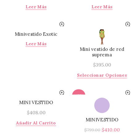
Leer Más
Leer Más
Minivestido Exotic
Leer Más
Mini vestido de red
suprema
$
395.00
Este
Seleccionar Opciones
prod
tiene
múlti
-49%
varia
MINI VESTIDO
Las
$
408.00
opci
MINIVESTIDO
se
Añadir Al Carrito
El
El
pued
$
410.00
$
799.00
elegi
precio
precio