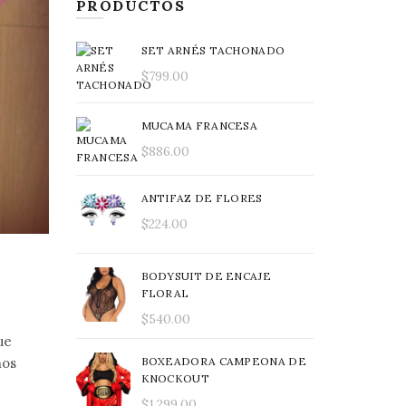
PRODUCTOS
SET ARNÉS TACHONADO
$
799.00
MUCAMA FRANCESA
$
886.00
ANTIFAZ DE FLORES
$
224.00
BODYSUIT DE ENCAJE
FLORAL
$
540.00
ue
BOXEADORA CAMPEONA DE
nos
KNOCKOUT
$
1,299.00