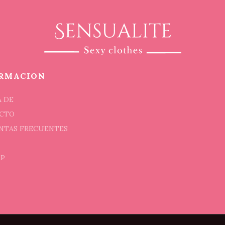
RMACION
 DE
CTO
NTAS FRECUENTES
AP