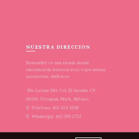
NUESTRA DIRECCION
Sensualité es una tienda donde
encontrarás lencería sexy, ropa íntima,
accesorios, disfraces
Río Lerma 58A Col. El Jazmín, CP
60130, Uruapan, Mich., México
Telefono: 452 524 3598
WhatsApp: 452 285 2753