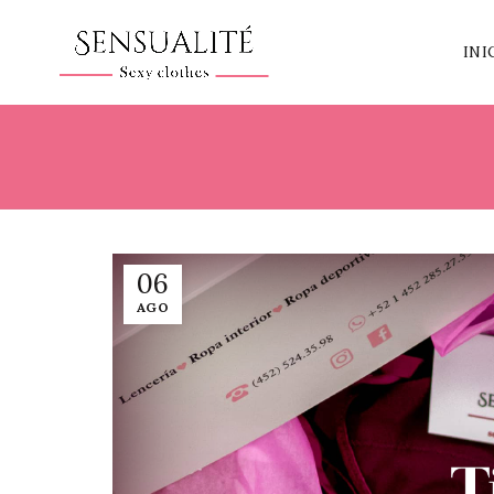
INI
06
AGO