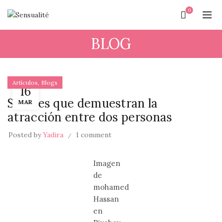
0
BLOG
,
Artículos
Blogs
16
Señales que demuestran la
MAR
atracción entre dos personas
Posted by
Yadira
1 comment
Imagen
de
mohamed
Hassan
en